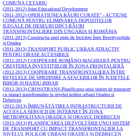
COMUNA CETARIU
(2011-2012) Joint Educational Development
(2011-2012) OPERAŢIUNEA RÂURI CURATE" - ACŢIUNE
COMUNĂ PENTRU ELIMINAREA DEPOZITELOR
ILEGALE DE DEŞEURI DIN 5 RÂURI
TRANSFRONTALIERE DIN UNGARIA ŞI ROMÂNIA
(2011-2013) Construcția unei piste de biciclete între Berettyoujfalu
și Oradea
(2011-2013) TRANSPORT PUBLIC URBAN ATRACTIV
PENTRU ORASE ACCESIBILE
(2012-2012) COOPERARE ROMÂNO-MAGHIARĂ PENTRU
CREȘTEREA INVESTIȚIILOR ÎN ZONA FRONTALIERĂ
(2012-2013) COOPERARE TRANSFRONTALIERA ÎNTRE
REȚELELE DE SPRIJINIRE A AFACERILOR ÎN JUDEȚELE
BIHOR ȘI HAJDU-BIHAR
(2012-2013) CROSSTRANS-Planificarea unui sistem de transport
cu impact transfrontalier la nivelul polilor urbani Oradea si
Debrecen
(2012-2013) ÎMBUNĂTĂȚIREA INFRASTRUCTURII DE
ACCES LA SERVICII DE INTERNET ÎN ZONA
METROPOLITANA ORADEA ȘI ORASUL DEBRECEN
(2012-2013) PLANIFICAREA DEZVOLTĂRII UNUI SISTEM
DE TRANSPORT CU IMPACT TRANSFRONTALIER LA
NIVELUL POLILOR URBANI ORADEA ȘI DEBRECEN