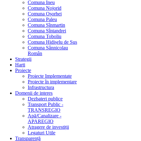
Comuna Ineu
Comuna Nojorid
Comuna Oșorhei
Comuna Paleu
Comuna Sînmartin
Comuna Sîntandrei
Comuna Toboliu
Comuna Hidișelu de Sus
Comuna Sânnicolau
Român
Strategii
Harti
Proiecte
Proiecte Implementate
Proiecte în implementare
Infrastructura
Domenii de interes
Dezbateri publice
Transport Public -
TRANSREGIO
Apă/Canalizare -
APAREGIO
Atragere de investiții
Legaturi Utile
Transparență