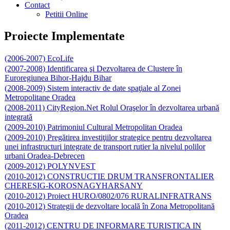
Contact
Petitii Online
Proiecte Implementate
(2006-2007) EcoLife
(2007-2008) Identificarea şi Dezvoltarea de Clustere în
Euroregiunea Bihor-Hajdu Bihar
(2008-2009) Sistem interactiv de date spaţiale al Zonei
Metropolitane Oradea
(2008-2011) CityRegion.Net Rolul Oraşelor în dezvoltarea urbană
integrată
(2009-2010) Patrimoniul Cultural Metropolitan Oradea
(2009-2010) Pregătirea investiţiilor strategice pentru dezvoltarea
unei infrastructuri integrate de transport rutier la nivelul polilor
urbani Oradea-Debrecen
(2009-2012) POLYNVEST
(2010-2012) CONSTRUCTIE DRUM TRANSFRONTALIER
CHERESIG-KOROSNAGYHARSANY
(2010-2012) Proiect HURO/0802/076 RURALINFRATRANS
(2010-2012) Strategii de dezvoltare locală în Zona Metropolitană
Oradea
(2011-2012) CENTRU DE INFORMARE TURISTICA IN