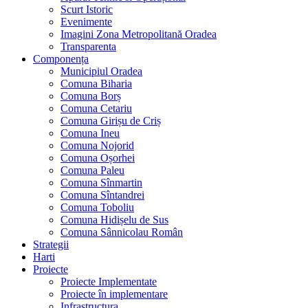
Scurt Istoric
Evenimente
Imagini Zona Metropolitană Oradea
Transparenta
Componența
Municipiul Oradea
Comuna Biharia
Comuna Borș
Comuna Cetariu
Comuna Girișu de Criș
Comuna Ineu
Comuna Nojorid
Comuna Oșorhei
Comuna Paleu
Comuna Sînmartin
Comuna Sîntandrei
Comuna Toboliu
Comuna Hidișelu de Sus
Comuna Sânnicolau Român
Strategii
Harti
Proiecte
Proiecte Implementate
Proiecte în implementare
Infrastructura