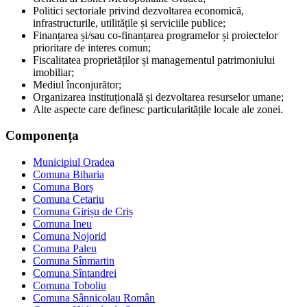
Politici sectoriale privind dezvoltarea economică,
infrastructurile, utilitățile și serviciile publice;
Finanțarea și/sau co-finanțarea programelor și proiectelor
prioritare de interes comun;
Fiscalitatea proprietăților și managementul patrimoniului
imobiliar;
Mediul înconjurător;
Organizarea instituțională și dezvoltarea resurselor umane;
Alte aspecte care definesc particularitățile locale ale zonei.
Componența
Municipiul Oradea
Comuna Biharia
Comuna Borș
Comuna Cetariu
Comuna Girișu de Criș
Comuna Ineu
Comuna Nojorid
Comuna Paleu
Comuna Sînmartin
Comuna Sîntandrei
Comuna Toboliu
Comuna Sânnicolau Român