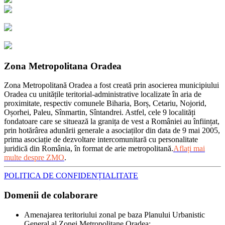
Zona Metropolitana Oradea
Zona Metropolitană Oradea a fost creată prin asocierea municipiului
Oradea cu unitățile teritorial-administrative localizate în aria de
proximitate, respectiv comunele Biharia, Borș, Cetariu, Nojorid,
Oșorhei, Paleu, Sînmartin, Sîntandrei. Astfel, cele 9 localități
fondatoare care se situează la granița de vest a României au înființat,
prin hotărârea adunării generale a asociaților din data de 9 mai 2005,
prima asociație de dezvoltare intercomunitară cu personalitate
juridică din România, în format de arie metropolitană.
Aflați mai
multe despre ZMO
.
POLITICA DE CONFIDENȚIALITATE
Domenii de colaborare
Amenajarea teritoriului zonal pe baza Planului Urbanistic
General al Zonei Metropolitane Oradea;