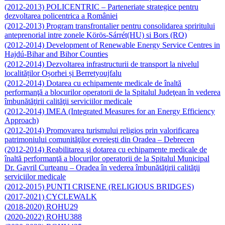
(2012-2013) POLICENTRIC – Parteneriate strategice pentru
dezvoltarea policentrica a României
(2012-2013) Program transfrontalier pentru consolidarea spriritului
anteprenorial intre zonele Körös-Sárrét(HU) si Bors (RO)
(2012-2014) Development of Renewable Energy Service Centres in
Hajdú-Bihar and Bihor Counties
(2012-2014) Dezvoltarea infrastructurii de transport la nivelul
localităților Oșorhei și Berretyoujfalu
(2012-2014) Dotarea cu echipamente medicale de înaltă
performanţă a blocurilor operatorii de la Spitalul Judeţean în vederea
îmbunătăţirii calităţii serviciilor medicale
(2012-2014) IMEA (Integrated Measures for an Energy Efficiency
Approach)
(2012-2014) Promovarea turismului religios prin valorificarea
patrimoniului comunităţilor evreieşti din Oradea – Debrecen
(2012-2014) Reabilitarea şi dotarea cu echipamente medicale de
înaltă performanţă a blocurilor operatorii de la Spitalul Municipal
Dr. Gavril Curteanu – Oradea în vederea îmbunătăţirii calităţii
serviciilor medicale
(2012-2015) PUNTI CRISENE (RELIGIOUS BRIDGES)
(2017-2021) CYCLEWALK
(2018-2020) ROHU29
(2020-2022) ROHU388