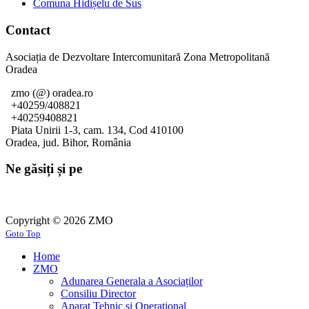
Comuna Hidișelu de Sus
Contact
Asociația de Dezvoltare Intercomunitară Zona Metropolitană
Oradea
zmo (@) oradea.ro
+40259/408821
+40259408821
Piata Unirii 1-3, cam. 134, Cod 410100
Oradea, jud. Bihor, România
Ne găsiți și pe
Copyright © 2026 ZMO
Goto Top
Home
ZMO
Adunarea Generala a Asociaților
Consiliu Director
Aparat Tehnic si Operațional