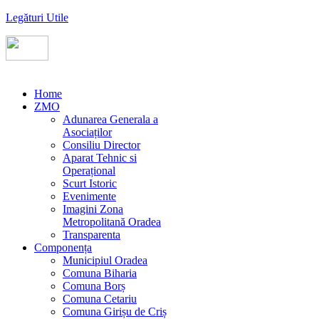
Legături Utile
Home
ZMO
Adunarea Generala a
Asociaților
Consiliu Director
Aparat Tehnic si
Operațional
Scurt Istoric
Evenimente
Imagini Zona
Metropolitană Oradea
Transparenta
Componența
Municipiul Oradea
Comuna Biharia
Comuna Borș
Comuna Cetariu
Comuna Girișu de Criș