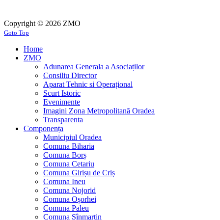
Copyright © 2026 ZMO
Goto Top
Home
ZMO
Adunarea Generala a Asociaților
Consiliu Director
Aparat Tehnic si Operațional
Scurt Istoric
Evenimente
Imagini Zona Metropolitană Oradea
Transparenta
Componența
Municipiul Oradea
Comuna Biharia
Comuna Borș
Comuna Cetariu
Comuna Girișu de Criș
Comuna Ineu
Comuna Nojorid
Comuna Oșorhei
Comuna Paleu
Comuna Sînmartin