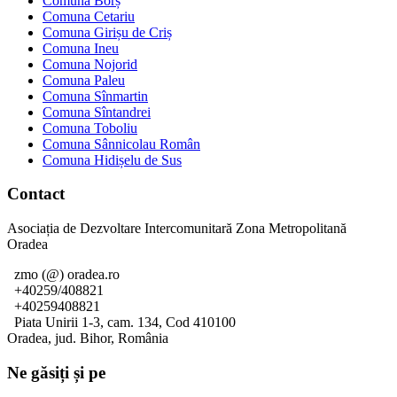
Comuna Borș
Comuna Cetariu
Comuna Girișu de Criș
Comuna Ineu
Comuna Nojorid
Comuna Paleu
Comuna Sînmartin
Comuna Sîntandrei
Comuna Toboliu
Comuna Sânnicolau Român
Comuna Hidișelu de Sus
Contact
Asociația de Dezvoltare Intercomunitară Zona Metropolitană
Oradea
zmo (@) oradea.ro
+40259/408821
+40259408821
Piata Unirii 1-3, cam. 134, Cod 410100
Oradea, jud. Bihor, România
Ne găsiți și pe