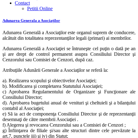
Contact
Petitii Online
Adunarea Generala a Asociaților
Adunarea Generală a Asociaţilor este organul suprem de conducere,
alcătuit din totalitatea reprezentanţilor legali (primari) ai membrilor.
Adunarea Generală a Asociaţiei se întruneşte cel puţin o dată pe an
şi are drept de control permanent asupra Consiliului Director şi
Cenzorului sau Comisiei de Cenzori, după caz.
Atribuţiile Adunării Generale a Asociaţilor se referă la:
a). Realizarea scopului şi obiectivelor Asociaţiei;
b). Modificarea şi completarea Statutului Asociaţiei;
c) Aprobarea Regulamentului de Organizare şi Funcţionare ale
Consiliului Director;
d). Aprobarea bugetului anual de venituri şi cheltuieli şi a bilanţului
contabil al Asociaţiei;
e) Să ia act de componenţa Consiliului Director şi de reprezentanţii
desemnaţi de către membrii Asociaţiei .
f) Alegerea şi revocarea Cenzorului sau a Comisiei de Cenzori ;
g) Înfiinţarea de filiale şi/sau alte structuri dintre cele prevăzute la
art.7, punctele iii) şi iv) din Statut;