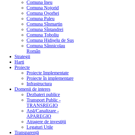
Comuna Ineu
Comuna Nojorid
Comuna Oșorhei
Comuna Paleu
Comuna Sînmartin
Comuna Sîntandrei
Comuna Toboliu
Comuna Hidișelu de Sus
Comuna Sânnicolau
Român
Strategii
Harti
Proiecte
Proiecte Implementate
Proiecte în implementare
Infrastructura
Domenii de interes
Dezbateri publice
Transport Public -
TRANSREGIO
Apă/Canalizare -
APAREGIO
Atragere de investiții
Legaturi Utile
Transparență