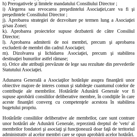
h) Prerogativele şi limitele mandatului Consiliului Director ;
i) Alegerea sau revocarea preşedintelui Asociaţiei,care va fi şi
preşedintele Consiliului Director ;
j). Aprobarea strategiei de dezvoltare pe termen lung a Asociaţiei
şi/sau Zonei;
k). Aprobarea proiectelor supuse dezbaterii de către Consiliul
Director;
l). Aprobarea admiterii de noi membri, precum şi aprobarea
excluderii de membri din cadrul Asociaţiei;
m). Dizolvarea şi lichidarea Asociaţiei, precum şi stabilirea
destinaţiei bunurilor astfel rămase;
n). Orice alte atribuţii prevăzute de lege sau rezultate din prevederile
Statutului Asociaţiei.
Adunarea Generală a Asociaţilor hotărăşte asupra finanţării unor
obiective majore de interes comun şi stabileşte cuantumul cotelor de
contribuţie ale membrilor. Hotărârile Adunării Generale vor fi
supuse aprobării consiliilor deliberative membre, în condiţiile în care
aceste finanţări converg cu competenţele acestora în stabilirea
bugetului propriu.
Hotărârile consiliilor deliberative ale membrilor, care sunt contrare
unor hotărâri ale Adunării Generale, reprezintă dreptul de 'veto' al
membrilor fondatori şi asociaţi şi funcţionează doar faţă de teritoriul
administrativ al acelor membri care se opun aprobării acelor hotărâri.