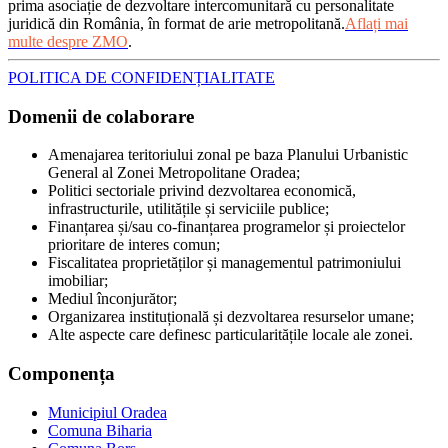
prima asociație de dezvoltare intercomunitară cu personalitate
juridică din România, în format de arie metropolitană.
Aflați mai
multe despre ZMO
.
POLITICA DE CONFIDENȚIALITATE
Domenii de colaborare
Amenajarea teritoriului zonal pe baza Planului Urbanistic
General al Zonei Metropolitane Oradea;
Politici sectoriale privind dezvoltarea economică,
infrastructurile, utilitățile și serviciile publice;
Finanțarea și/sau co-finanțarea programelor și proiectelor
prioritare de interes comun;
Fiscalitatea proprietăților și managementul patrimoniului
imobiliar;
Mediul înconjurător;
Organizarea instituțională și dezvoltarea resurselor umane;
Alte aspecte care definesc particularitățile locale ale zonei.
Componența
Municipiul Oradea
Comuna Biharia