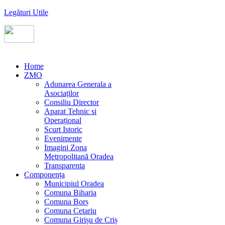
Legături Utile
Home
ZMO
Adunarea Generala a
Asociaților
Consiliu Director
Aparat Tehnic si
Operațional
Scurt Istoric
Evenimente
Imagini Zona
Metropolitană Oradea
Transparenta
Componența
Municipiul Oradea
Comuna Biharia
Comuna Borș
Comuna Cetariu
Comuna Girișu de Criș