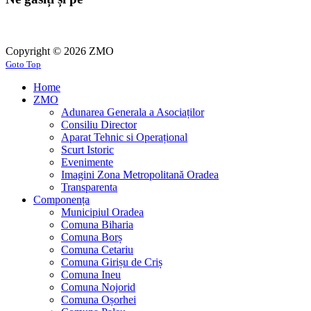
Copyright © 2026 ZMO
Goto Top
Home
ZMO
Adunarea Generala a Asociaților
Consiliu Director
Aparat Tehnic si Operațional
Scurt Istoric
Evenimente
Imagini Zona Metropolitană Oradea
Transparenta
Componența
Municipiul Oradea
Comuna Biharia
Comuna Borș
Comuna Cetariu
Comuna Girișu de Criș
Comuna Ineu
Comuna Nojorid
Comuna Oșorhei