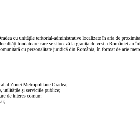
dea cu unitățile teritorial-administrative localizate în aria de proximit
ocalități fondatoare care se situează la granița de vest a României au înf
comunitară cu personalitate juridică din România, în format de arie metr
ral al Zonei Metropolitane Oradea;
utilitățile și serviciile publice;
tare de interes comun;
ar;