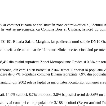
tiv al comunei Biharia se afla situat în zona central-vestica a judetului
v, la vest se învecineaza cu Comuna Bors si Ungaria, la nord cu co
an DJ 191 Biharia-Salard-Marghita, iar pe directia nord-sud de DN19 O
e tranzitata de un numar de 11 trenuri zilnic, acestea circulând pe ru
8,4% din totalul suprafetei Zonei Metropolitane Oradea si 0,8% din tota
persoane, din care 1.978 barbati si 2.042 femei. Raportat la populati
ondere de 0,7%. Populatia comunei Biharia reprezinta 7,9% din populati
mântului din 2002 releva faptul ca majoritatea locuitorilor comunei erau
i, 14,9% catolici, 8,7% ortodocsi, 3,8% baptisti si restul de 3,6% nu a
trativ al comunei cu o populatie de 3.188 locuitori (Recensamântul Po