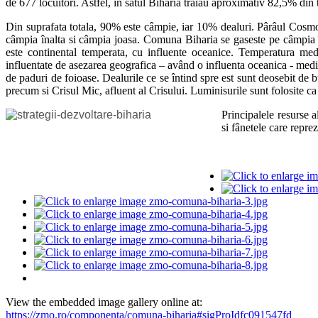
de 677 locuitori. Astfel, în satul Biharia traiau aproximativ 82,5% din
Din suprafata totala, 90% este câmpie, iar 10% dealuri. Pârâul Cosmo
câmpia înalta si câmpia joasa. Comuna Biharia se gaseste pe câmpia în
este continental temperata, cu influente oceanice. Temperatura medi
influentate de asezarea geografica – având o influenta oceanica - medi
de paduri de foioase. Dealurile ce se întind spre est sunt deosebit de
precum si Crisul Mic, afluent al Crisului. Luminisurile sunt folosite ca
Principalele resurse a
si fânetele care repre
View the embedded image gallery online at:
https://zmo.ro/componenta/comuna-biharia#sigProIdfc091547fd