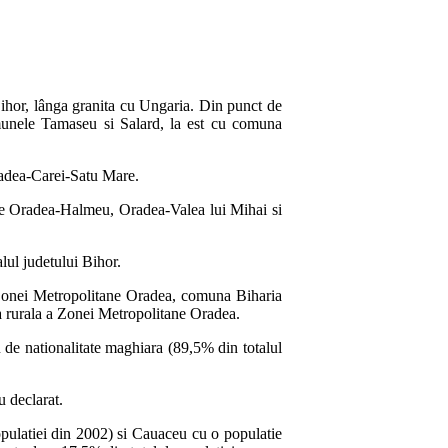
 Bihor, lânga granita cu Ungaria. Din punct de
munele Tamaseu si Salard, la est cu comuna
radea-Carei-Satu Mare.
tele Oradea-Halmeu, Oradea-Valea lui Mihai si
lul judetului Bihor.
a Zonei Metropolitane Oradea, comuna Biharia
a rurala a Zonei Metropolitane Oradea.
 de nationalitate maghiara (89,5% din totalul
u declarat.
pulatiei din 2002) si Cauaceu cu o populatie