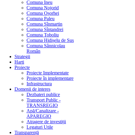
Comuna Ineu
Comuna Nojorid
Comuna Oșorhei
Comuna Paleu
Comuna Sînmartin
Comuna Sîntandrei
Comuna Toboliu
Comuna Hidișelu de Sus
Comuna Sânnicolau
Român
Strategii
Harti
Proiecte
Proiecte Implementate
Proiecte în implementare
Infrastructura
Domenii de interes
Dezbateri publice
Transport Public -
TRANSREGIO
Apă/Canalizare -
APAREGIO
Atragere de investiții
Legaturi Utile
Transparență