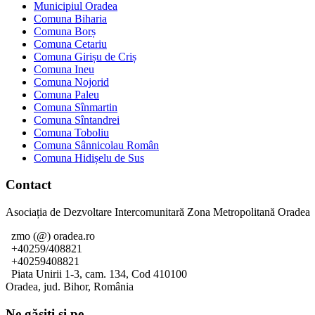
Municipiul Oradea
Comuna Biharia
Comuna Borș
Comuna Cetariu
Comuna Girișu de Criș
Comuna Ineu
Comuna Nojorid
Comuna Paleu
Comuna Sînmartin
Comuna Sîntandrei
Comuna Toboliu
Comuna Sânnicolau Român
Comuna Hidișelu de Sus
Contact
Asociația de Dezvoltare Intercomunitară Zona Metropolitană Oradea
zmo (@) oradea.ro
+40259/408821
+40259408821
Piata Unirii 1-3, cam. 134, Cod 410100
Oradea, jud. Bihor, România
Ne găsiți și pe