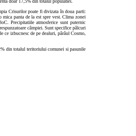
zenta doar 17,5% din totalul populatiei.
 Crisurilor poate fi divizata în doua parti:
o mica panta de la est spre vest. Clima zonei
oC. Precipitatiile atmosferice sunt puternic
orespunzatoare câmpiei. Sunt specifice pâlcuri
rele ce izbucnesc de pe dealuri, pârâul Cosmo,
% din totalul teritoriului comunei si pasunile