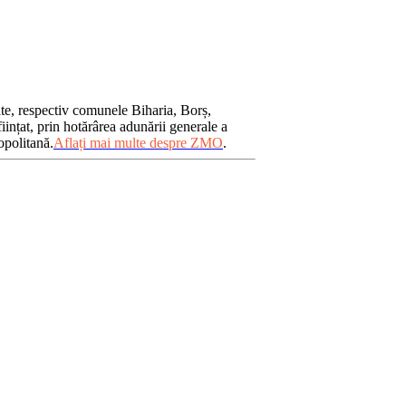
ate, respectiv comunele Biharia, Borș,
iințat, prin hotărârea adunării generale a
opolitană.
Aflați mai multe despre ZMO
.