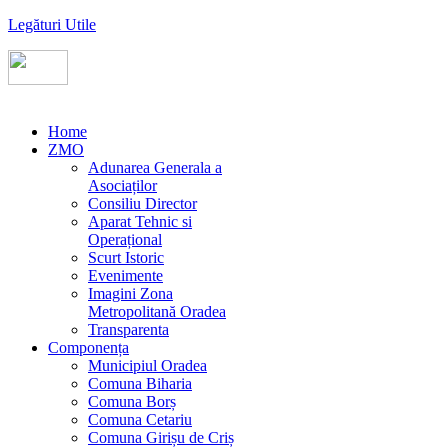
Legături Utile
Home
ZMO
Adunarea Generala a
Asociaților
Consiliu Director
Aparat Tehnic si
Operațional
Scurt Istoric
Evenimente
Imagini Zona
Metropolitană Oradea
Transparenta
Componența
Municipiul Oradea
Comuna Biharia
Comuna Borș
Comuna Cetariu
Comuna Girișu de Criș