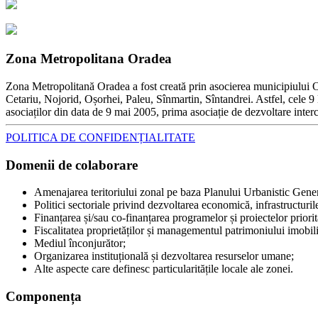
Zona Metropolitana Oradea
Zona Metropolitană Oradea a fost creată prin asocierea municipiului Ora
Cetariu, Nojorid, Oșorhei, Paleu, Sînmartin, Sîntandrei. Astfel, cele 9 l
asociaților din data de 9 mai 2005, prima asociație de dezvoltare inter
POLITICA DE CONFIDENȚIALITATE
Domenii de colaborare
Amenajarea teritoriului zonal pe baza Planului Urbanistic Gene
Politici sectoriale privind dezvoltarea economică, infrastructurile, 
Finanțarea și/sau co-finanțarea programelor și proiectelor priori
Fiscalitatea proprietăților și managementul patrimoniului imobili
Mediul înconjurător;
Organizarea instituțională și dezvoltarea resurselor umane;
Alte aspecte care definesc particularitățile locale ale zonei.
Componența