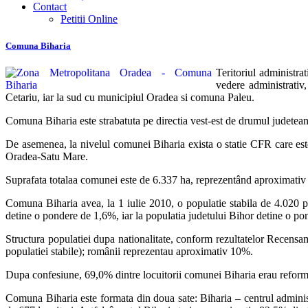
Contact
Petitii Online
Comuna Biharia
Teritoriul administra
vedere administrati
Cetariu, iar la sud cu municipiul Oradea si comuna Paleu.
Comuna Biharia este strabatuta pe directia vest-est de drumul judete
De asemenea, la nivelul comunei Biharia exista o statie CFR care est
Oradea-Satu Mare.
Suprafata totalaa comunei este de 6.337 ha, reprezentând aproximativ 
Comuna Biharia avea, la 1 iulie 2010, o populatie stabila de 4.020 
detine o pondere de 1,6%, iar la populatia judetului Bihor detine o p
Structura populatiei dupa nationalitate, conform rezultatelor Recensa
populatiei stabile); românii reprezentau aproximativ 10%.
Dupa confesiune, 69,0% dintre locuitorii comunei Biharia erau reformat
Comuna Biharia este formata din doua sate: Biharia – centrul adminis