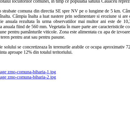
 totalul locuitorilor comunei, în timp ce populatia satului Cauaceu repre
 strabate comuna din directia SE spre NV pe o lungime de 5 km. Câmpia
alta. Câmpia înalta a luat nastere prin sedimentare si eroziune si are 
e anuala rezultata în urma observatiilor mai multor ani este de 10,3
a anuala fiind de 560 mm. Vegetatia în mare parte are caracteristicile c
 bune pentru pamânturile viticole. Zona este alimentata cu apa de izvoa
 teren pentru arat sau pentru pasune.
le solului se concretizeaza în terenurile arabile ce ocupa aproximativ 72
zinta aproape 12% din totalul teritoriului.