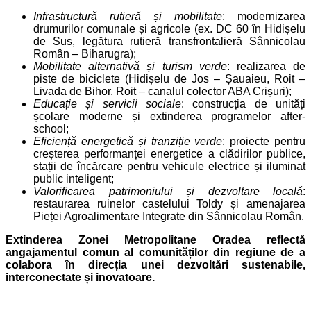
Infrastructură rutieră și mobilitate
: modernizarea
drumurilor comunale și agricole (ex. DC 60 în Hidișelu
de Sus, legătura rutieră transfrontalieră Sânnicolau
Român – Biharugra);
Mobilitate alternativă și turism verde
: realizarea de
piste de biciclete (Hidișelu de Jos – Șauaieu, Roit –
Livada de Bihor, Roit – canalul colector ABA Crișuri);
Educație și servicii sociale
: construcția de unități
școlare moderne și extinderea programelor after-
school;
Eficiență energetică și tranziție verde
: proiecte pentru
creșterea performanței energetice a clădirilor publice,
stații de încărcare pentru vehicule electrice și iluminat
public inteligent;
Valorificarea patrimoniului și dezvoltare locală
:
restaurarea ruinelor castelului Toldy și amenajarea
Pieței Agroalimentare Integrate din Sânnicolau Român.
Extinderea Zonei Metropolitane Oradea reflectă
angajamentul comun al comunităților din regiune de a
colabora în direcția unei dezvoltări sustenabile,
interconectate și inovatoare.