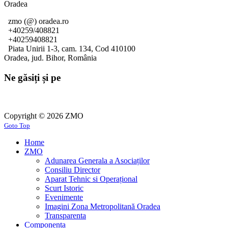
Oradea
zmo (@) oradea.ro
+40259/408821
+40259408821
Piata Unirii 1-3, cam. 134, Cod 410100
Oradea, jud. Bihor, România
Ne găsiți și pe
Copyright © 2026 ZMO
Goto Top
Home
ZMO
Adunarea Generala a Asociaților
Consiliu Director
Aparat Tehnic si Operațional
Scurt Istoric
Evenimente
Imagini Zona Metropolitană Oradea
Transparenta
Componența