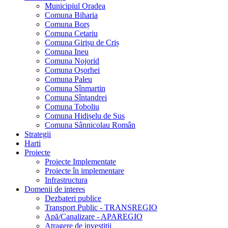
Municipiul Oradea
Comuna Biharia
Comuna Borș
Comuna Cetariu
Comuna Girișu de Criș
Comuna Ineu
Comuna Nojorid
Comuna Oșorhei
Comuna Paleu
Comuna Sînmartin
Comuna Sîntandrei
Comuna Toboliu
Comuna Hidișelu de Sus
Comuna Sânnicolau Român
Strategii
Harti
Proiecte
Proiecte Implementate
Proiecte în implementare
Infrastructura
Domenii de interes
Dezbateri publice
Transport Public - TRANSREGIO
Apă/Canalizare - APAREGIO
Atragere de investiții