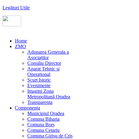
Legături Utile
Home
ZMO
Adunarea Generala a
Asociaților
Consiliu Director
Aparat Tehnic si
Operațional
Scurt Istoric
Evenimente
Imagini Zona
Metropolitană Oradea
Transparenta
Componența
Municipiul Oradea
Comuna Biharia
Comuna Borș
Comuna Cetariu
Comuna Girișu de Criș