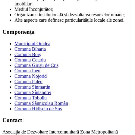
imobiliar;
Mediul înconjurător;
Organizarea instituțională și dezvoltarea resurselor umane;
Alte aspecte care definesc particularitățile locale ale zonei.
Componența
Municipiul Oradea
Comuna Biharia
Comuna Borș
Comuna Cetariu
Comuna Girișu de Criș
Comuna Ineu
Comuna Nojorid
Comuna Paleu
Comuna Sînmartin
Comuna Sîntandrei
Comuna Toboliu
Comuna Sânnicolau Român
Comuna Hidișelu de Sus
Contact
Asociația de Dezvoltare Intercomunitară Zona Metropolitană