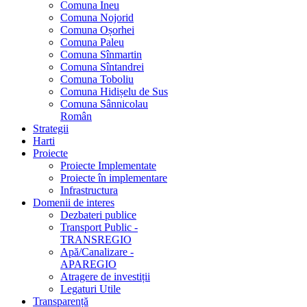
Comuna Ineu
Comuna Nojorid
Comuna Oșorhei
Comuna Paleu
Comuna Sînmartin
Comuna Sîntandrei
Comuna Toboliu
Comuna Hidișelu de Sus
Comuna Sânnicolau
Român
Strategii
Harti
Proiecte
Proiecte Implementate
Proiecte în implementare
Infrastructura
Domenii de interes
Dezbateri publice
Transport Public -
TRANSREGIO
Apă/Canalizare -
APAREGIO
Atragere de investiții
Legaturi Utile
Transparență