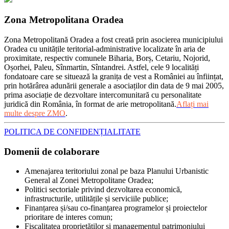
Zona Metropolitana Oradea
Zona Metropolitană Oradea a fost creată prin asocierea municipiului
Oradea cu unitățile teritorial-administrative localizate în aria de
proximitate, respectiv comunele Biharia, Borș, Cetariu, Nojorid,
Oșorhei, Paleu, Sînmartin, Sîntandrei. Astfel, cele 9 localități
fondatoare care se situează la granița de vest a României au înființat,
prin hotărârea adunării generale a asociaților din data de 9 mai 2005,
prima asociație de dezvoltare intercomunitară cu personalitate
juridică din România, în format de arie metropolitană.
Aflați mai
multe despre ZMO
.
POLITICA DE CONFIDENȚIALITATE
Domenii de colaborare
Amenajarea teritoriului zonal pe baza Planului Urbanistic
General al Zonei Metropolitane Oradea;
Politici sectoriale privind dezvoltarea economică,
infrastructurile, utilitățile și serviciile publice;
Finanțarea și/sau co-finanțarea programelor și proiectelor
prioritare de interes comun;
Fiscalitatea proprietăților și managementul patrimoniului