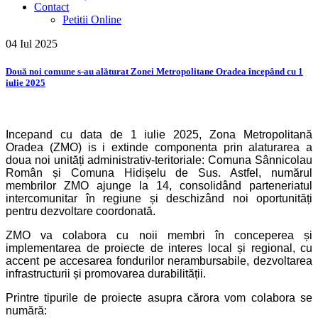
Contact
Petitii Online
04 Iul
2025
Două noi comune s-au alăturat Zonei Metropolitane Oradea începând cu 1
iulie 2025
Incepand cu data de 1 iulie 2025, Zona Metropolitană
Oradea (ZMO) is i extinde componenta prin alaturarea a
doua noi unități administrativ-teritoriale: Comuna Sânnicolau
Român și Comuna Hidișelu de Sus. Astfel, numărul
membrilor ZMO ajunge la 14, consolidând parteneriatul
intercomunitar în regiune și deschizând noi oportunități
pentru dezvoltare coordonată.
ZMO va colabora cu noii membri în conceperea și
implementarea de proiecte de interes local și regional, cu
accent pe accesarea fondurilor nerambursabile, dezvoltarea
infrastructurii și promovarea durabilității.
Printre tipurile de proiecte asupra cărora vom colabora se
numără: