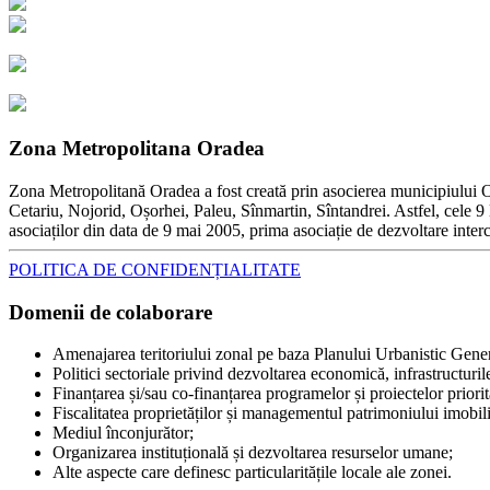
Zona Metropolitana Oradea
Zona Metropolitană Oradea a fost creată prin asocierea municipiului Ora
Cetariu, Nojorid, Oșorhei, Paleu, Sînmartin, Sîntandrei. Astfel, cele 9 l
asociaților din data de 9 mai 2005, prima asociație de dezvoltare inter
POLITICA DE CONFIDENȚIALITATE
Domenii de colaborare
Amenajarea teritoriului zonal pe baza Planului Urbanistic Gene
Politici sectoriale privind dezvoltarea economică, infrastructurile, 
Finanțarea și/sau co-finanțarea programelor și proiectelor priori
Fiscalitatea proprietăților și managementul patrimoniului imobili
Mediul înconjurător;
Organizarea instituțională și dezvoltarea resurselor umane;
Alte aspecte care definesc particularitățile locale ale zonei.