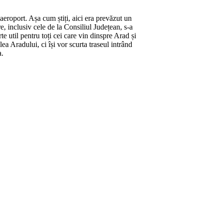
aeroport. Așa cum știți, aici era prevăzut un
e, inclusiv cele de la Consiliul Județean, s-a
 util pentru toți cei care vin dinspre Arad și
ea Aradului, ci își vor scurta traseul intrând
a.