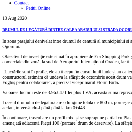
Contact
Petitii Online
13 Aug
2020
DRUMUL DE LEGĂTURĂ DINTRE CALEA ARADULUI ȘI STRADA OGORULU
In zona pasajului denivelat intre drumul de centură al municipiului si 
Ogorului.
Obiectivul de investiție este situat în apropiere de Era Shopping Park și
comerciale din zonă, la sud de Aeroportul Internațional Oradea, iar î
„Lucrările sunt în grafic, ele au început în cursul lunii iunie și au ca 
constructorul estimăm că undeva la sfârșit de octombrie acest drum va 
Foghiș pentru colaborare", a precizat viceprimarul Florin Birta.
Valoarea lucrării este de 3.963.471 lei plus TVA, această sumă repreze
Traseul drumului de legătură are o lungime totală de 860 m, pornește d
aerian, traversându-l până până la km 0+448.
În continuare, traseul are un profil mixt și se suprapune parțial cu Pi
amenajată adiacentă Pieței 100 (parcare, drum de deservire). La sfârșitu