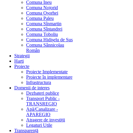
Comuna Ineu
Comuna Nojorid
Comuna Oșorhei
Comuna Paleu
Comuna Sînmartin
Comuna Sîntandrei
Comuna Toboliu
Comuna Hidișelu de Sus
Comuna Sânnicolau
Român
Strategii
Harti
Proiecte
Proiecte Implementate
Proiecte în implementare
Infrastructura
Domenii de interes
Dezbateri publice
Transport Public -
TRANSREGIO
Apă/Canalizare -
APAREGIO
Atragere de investiții
Legaturi Utile
Transparență