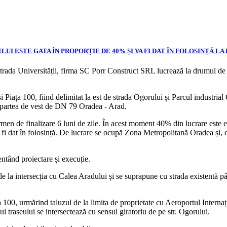
I ESTE GATA ÎN PROPORȚIE DE 40% ȘI VA FI DAT ÎN FOLOSINȚĂ LA
strada Universității, firma SC Porr Construct SRL lucrează la drumul de l
 Piața 100, fiind delimitat la est de strada Ogorului și Parcul industrial
n partea de vest de DN 79 Oradea - Arad.
termen de finalizare 6 luni de zile. În acest moment 40% din lucrare este e
fi dat în folosință. De lucrare se ocupă Zona Metropolitană Oradea și, 
ntând proiectare și execuție.
e la intersecția cu Calea Aradului și se suprapune cu strada existentă p
ața 100, urmărind taluzul de la limita de proprietate cu Aeroportul Inter
l traseului se intersectează cu sensul giratoriu de pe str. Ogorului.