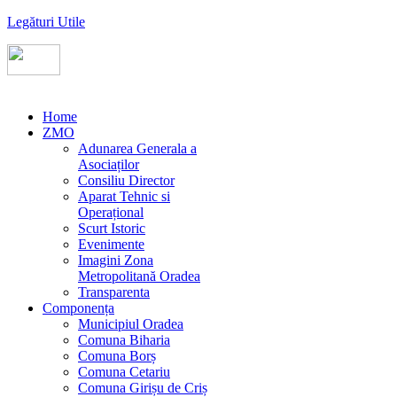
Legături Utile
Home
ZMO
Adunarea Generala a
Asociaților
Consiliu Director
Aparat Tehnic si
Operațional
Scurt Istoric
Evenimente
Imagini Zona
Metropolitană Oradea
Transparenta
Componența
Municipiul Oradea
Comuna Biharia
Comuna Borș
Comuna Cetariu
Comuna Girișu de Criș