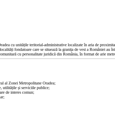
dea cu unitățile teritorial-administrative localizate în aria de proximit
ocalități fondatoare care se situează la granița de vest a României au înf
comunitară cu personalitate juridică din România, în format de arie metr
ral al Zonei Metropolitane Oradea;
utilitățile și serviciile publice;
tare de interes comun;
ar;