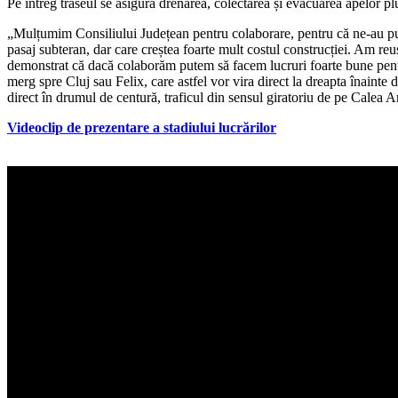
Pe întreg traseul se asigură drenarea, colectarea și evacuarea apelor plu
„Mulțumim Consiliului Județean pentru colaborare, pentru că ne-au pus la
pasaj subteran, dar care creștea foarte mult costul construcției. Am reuș
demonstrat că dacă colaborăm putem să facem lucruri foarte bune pentru 
merg spre Cluj sau Felix, care astfel vor vira direct la dreapta înainte
direct în drumul de centură, traficul din sensul giratoriu de pe Calea A
Videoclip de prezentare a stadiului lucrărilor