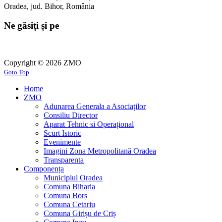
Oradea, jud. Bihor, România
Ne găsiți și pe
Copyright © 2026 ZMO
Goto Top
Home
ZMO
Adunarea Generala a Asociaților
Consiliu Director
Aparat Tehnic si Operațional
Scurt Istoric
Evenimente
Imagini Zona Metropolitană Oradea
Transparenta
Componența
Municipiul Oradea
Comuna Biharia
Comuna Borș
Comuna Cetariu
Comuna Girișu de Criș