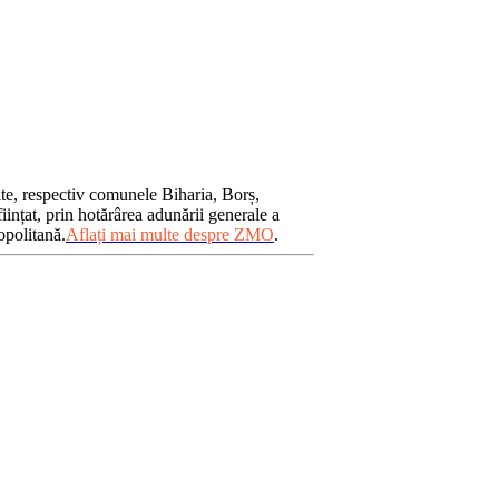
ate, respectiv comunele Biharia, Borș,
iințat, prin hotărârea adunării generale a
opolitană.
Aflați mai multe despre ZMO
.