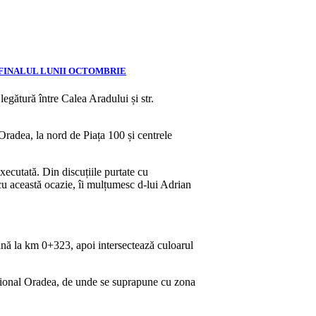
 FINALUL LUNII OCTOMBRIE
egătură între Calea Aradului și str.
 Oradea, la nord de Piața 100 și centrele
xecutată. Din discuțiile purtate cu
cu această ocazie, îi mulțumesc d-lui Adrian
ână la km 0+323, apoi intersectează culoarul
național Oradea, de unde se suprapune cu zona