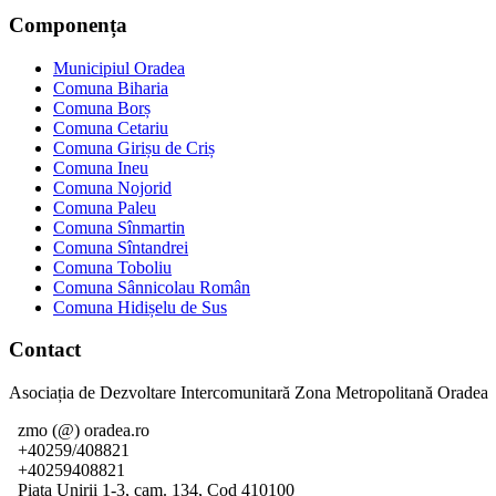
Componența
Municipiul Oradea
Comuna Biharia
Comuna Borș
Comuna Cetariu
Comuna Girișu de Criș
Comuna Ineu
Comuna Nojorid
Comuna Paleu
Comuna Sînmartin
Comuna Sîntandrei
Comuna Toboliu
Comuna Sânnicolau Român
Comuna Hidișelu de Sus
Contact
Asociația de Dezvoltare Intercomunitară Zona Metropolitană Oradea
zmo (@) oradea.ro
+40259/408821
+40259408821
Piata Unirii 1-3, cam. 134, Cod 410100