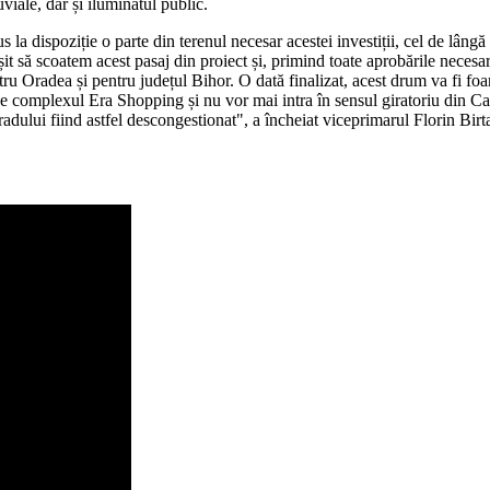
viale, dar și iluminatul public.
 dispoziție o parte din terenul necesar acestei investiții, cel de lângă 
it să scoatem acest pasaj din proiect și, primind toate aprobările necesar
Oradea și pentru județul Bihor. O dată finalizat, acest drum va fi foarte
 de complexul Era Shopping și nu vor mai intra în sensul giratoriu din Cal
radului fiind astfel descongestionat", a încheiat viceprimarul Florin Birt