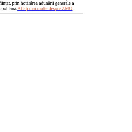
iințat, prin hotărârea adunării generale a
opolitană.
Aflați mai multe despre ZMO
.