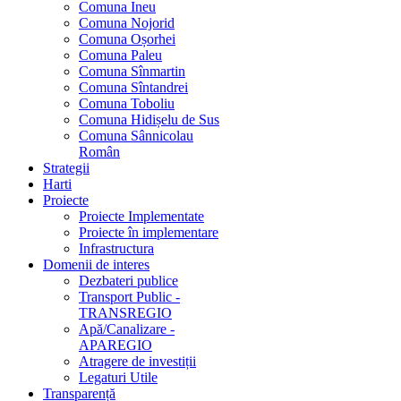
Comuna Ineu
Comuna Nojorid
Comuna Oșorhei
Comuna Paleu
Comuna Sînmartin
Comuna Sîntandrei
Comuna Toboliu
Comuna Hidișelu de Sus
Comuna Sânnicolau
Român
Strategii
Harti
Proiecte
Proiecte Implementate
Proiecte în implementare
Infrastructura
Domenii de interes
Dezbateri publice
Transport Public -
TRANSREGIO
Apă/Canalizare -
APAREGIO
Atragere de investiții
Legaturi Utile
Transparență