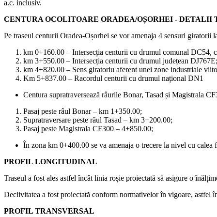
a.c. inclusiv.
CENTURA OCOLITOARE ORADEA/OȘORHEI - DETALII
Pe traseul centurii Oradea-Oșorhei se vor amenaja 4 sensuri giratorii l
km 0+160.00 – Intersecția centurii cu drumul comunal DC54, care
km 3+550.00 – Intersecția centurii cu drumul județean DJ767E
km 4+820.00 – Sens giratoriu aferent unei zone industriale viito
Km 5+837.00 – Racordul centurii cu drumul național DN1
Centura supratraversează râurile Bonar, Tasad și Magistrala CF
Pasaj peste râul Bonar – km 1+350.00;
Supratraversare peste râul Tasad – km 3+200.00;
Pasaj peste Magistrala CF300 – 4+850.00;
În zona km 0+400.00 se va amenaja o trecere la nivel cu calea fe
PROFIL LONGITUDINAL
Traseul a fost ales astfel încât linia roșie proiectată să asigure o înă
Declivitatea a fost proiectată conform normativelor în vigoare, astfel 
PROFIL TRANSVERSAL