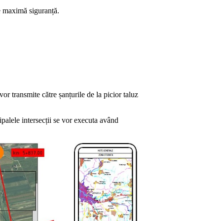
 de maximă siguranță.
or transmite către șanțurile de la picior taluz
palele intersecții se vor executa având