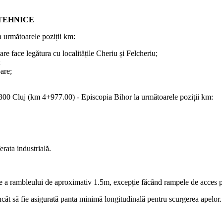
 TEHNICE
a următoarele poziții km:
 face legătura cu localitățile Cheriu și Felcheriu;
;
are;
300 Cluj (km 4+977.00) - Episcopia Bihor la următoarele poziții km:
rata industrială.
lțime a rambleului de aproximativ 1.5m, excepție făcând rampele de acces p
încât să fie asigurată panta minimă longitudinală pentru scurgerea apelor.