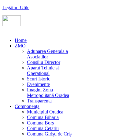
Legături Utile
Home
ZMO
Adunarea Generala a
Asociaților
Consiliu Director
Aparat Tehnic si
Operațional
Scurt Istoric
Evenimente
Imagini Zona
Metropolitană Oradea
Transparenta
Componența
Municipiul Oradea
Comuna Biharia
Comuna Borș
Comuna Cetariu
Comuna Girișu de Criș