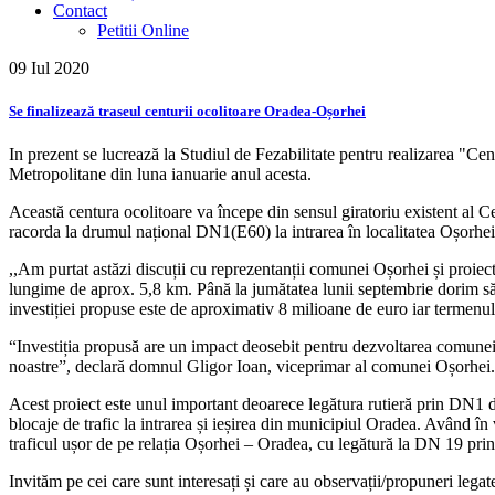
Contact
Petitii Online
09 Iul
2020
Se finalizează traseul centurii ocolitoare Oradea-Oșorhei
In prezent se lucrează la Studiul de Fezabilitate pentru realizarea "Ce
Metropolitane din luna ianuarie anul acesta.
Această centura ocolitoare va începe din sensul giratoriu existent al Ce
racorda la drumul național DN1(E60) la intrarea în localitatea Oșorhei
,,Am purtat astăzi discuții cu reprezentanții comunei Oșorhei și proiecta
lungime de aprox. 5,8 km. Până la jumătatea lunii septembrie dorim să 
investiției propuse este de aproximativ 8 milioane de euro iar termenul 
“Investiția propusă are un impact deosebit pentru dezvoltarea comunei O
noastre”, declară domnul Gligor Ioan, viceprimar al comunei Oșorhei.
Acest proiect este unul important deoarece legătura rutieră prin DN1 
blocaje de trafic la intrarea și ieșirea din municipiul Oradea. Având în
traficul ușor de pe relația Oșorhei – Oradea, cu legătură la DN 19 prin d
Invităm pe cei care sunt interesați și care au observații/propuneri legate