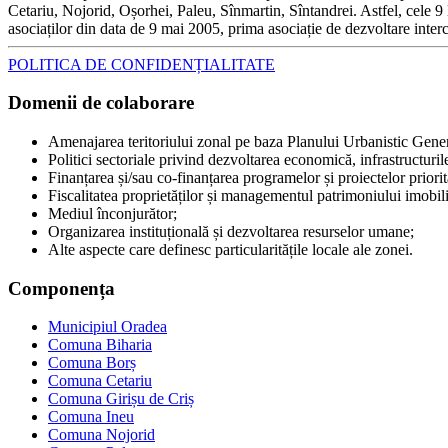
Cetariu, Nojorid, Oșorhei, Paleu, Sînmartin, Sîntandrei. Astfel, cele 9 l
asociaților din data de 9 mai 2005, prima asociație de dezvoltare inter
POLITICA DE CONFIDENȚIALITATE
Domenii de colaborare
Amenajarea teritoriului zonal pe baza Planului Urbanistic Gene
Politici sectoriale privind dezvoltarea economică, infrastructurile, 
Finanțarea și/sau co-finanțarea programelor și proiectelor priori
Fiscalitatea proprietăților și managementul patrimoniului imobili
Mediul înconjurător;
Organizarea instituțională și dezvoltarea resurselor umane;
Alte aspecte care definesc particularitățile locale ale zonei.
Componența
Municipiul Oradea
Comuna Biharia
Comuna Borș
Comuna Cetariu
Comuna Girișu de Criș
Comuna Ineu
Comuna Nojorid