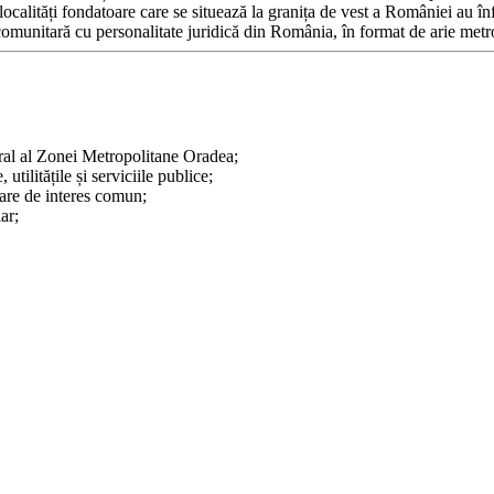
ocalități fondatoare care se situează la granița de vest a României au înf
comunitară cu personalitate juridică din România, în format de arie metr
ral al Zonei Metropolitane Oradea;
utilitățile și serviciile publice;
tare de interes comun;
ar;