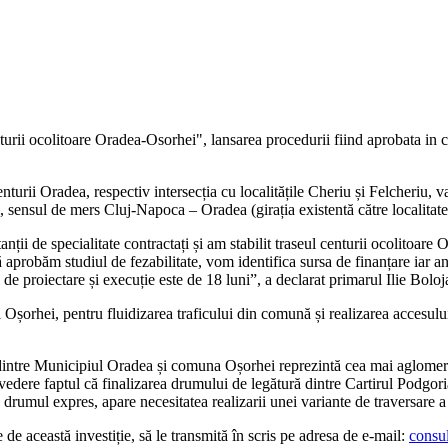
nturii ocolitoare Oradea-Osorhei", lansarea procedurii fiind aprobata in 
nturii Oradea, respectiv intersecția cu localitățile Cheriu și Felcheriu,
, sensul de mers Cluj-Napoca – Oradea (girația existentă către localitat
nții de specialitate contractați și am stabilit traseul centurii ocolitoar
aprobăm studiul de fezabilitate, vom identifica sursa de finanțare iar an
de proiectare și execuție este de 18 luni”, a declarat primarul Ilie Boloj
șorhei, pentru fluidizarea traficului din comună și realizarea accesului 
dintre Municipiul Oradea și comuna Oșorhei reprezintă cea mai aglomerat
 vedere faptul că finalizarea drumului de legătură dintre Cartirul Podgori
rumul expres, apare necesitatea realizarii unei variante de traversare a l
 de această investiție, să le transmită în scris pe adresa de e-mail:
consu