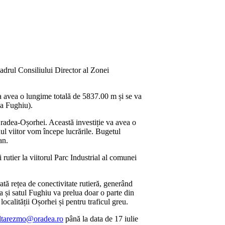
cadrul Consiliului Director al Zonei
 va avea o lungime totală de 5837.00 m și se va
ea Fughiu).
e Oradea-Oșorhei. Această investiție va avea o
ul viitor vom începe lucrările. Bugetul
an.
rutier la viitorul Parc Industrial al comunei
ă rețea de conectivitate rutieră, generând
a și satul Fughiu va prelua doar o parte din
ocalității Oșorhei și pentru traficul greu.
ltarezmo@oradea.ro
până la data de 17 iulie