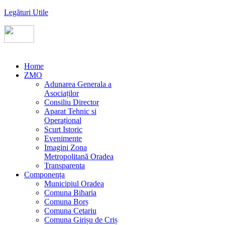
Legături Utile
Home
ZMO
Adunarea Generala a
Asociaților
Consiliu Director
Aparat Tehnic si
Operațional
Scurt Istoric
Evenimente
Imagini Zona
Metropolitană Oradea
Transparenta
Componența
Municipiul Oradea
Comuna Biharia
Comuna Borș
Comuna Cetariu
Comuna Girișu de Criș