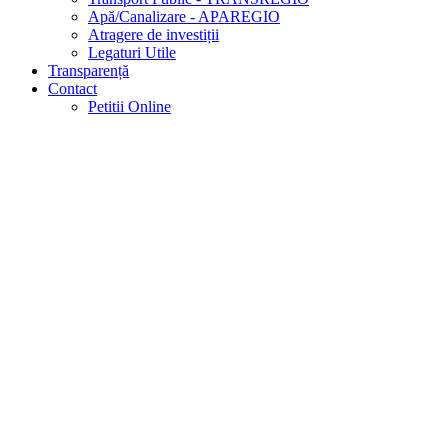
Apă/Canalizare - APAREGIO
Atragere de investiții
Legaturi Utile
Transparență
Contact
Petitii Online