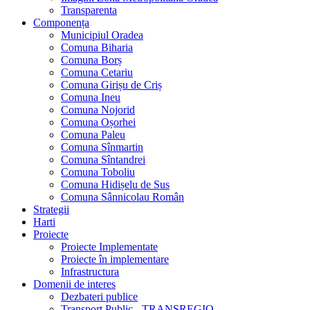
Transparenta
Componența
Municipiul Oradea
Comuna Biharia
Comuna Borș
Comuna Cetariu
Comuna Girișu de Criș
Comuna Ineu
Comuna Nojorid
Comuna Oșorhei
Comuna Paleu
Comuna Sînmartin
Comuna Sîntandrei
Comuna Toboliu
Comuna Hidișelu de Sus
Comuna Sânnicolau Român
Strategii
Harti
Proiecte
Proiecte Implementate
Proiecte în implementare
Infrastructura
Domenii de interes
Dezbateri publice
Transport Public - TRANSREGIO