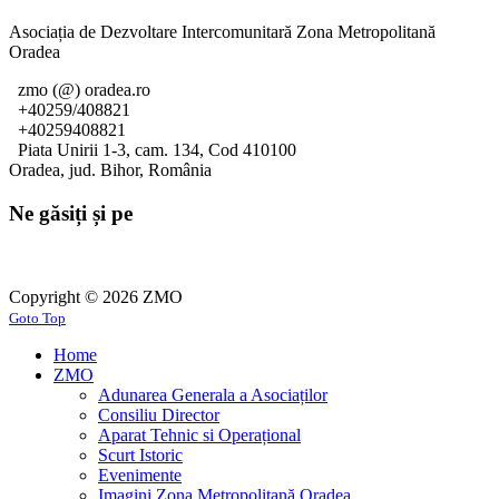
Asociația de Dezvoltare Intercomunitară Zona Metropolitană
Oradea
zmo (@) oradea.ro
+40259/408821
+40259408821
Piata Unirii 1-3, cam. 134, Cod 410100
Oradea, jud. Bihor, România
Ne găsiți și pe
Copyright © 2026 ZMO
Goto Top
Home
ZMO
Adunarea Generala a Asociaților
Consiliu Director
Aparat Tehnic si Operațional
Scurt Istoric
Evenimente
Imagini Zona Metropolitană Oradea