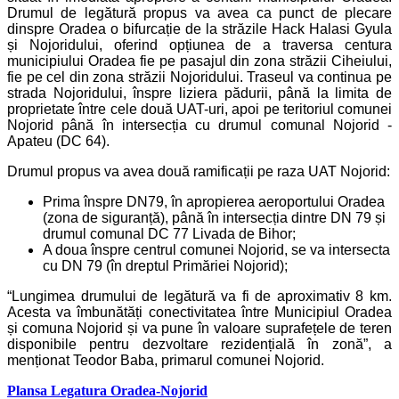
Drumul de legătură propus va avea ca punct de plecare
dinspre Oradea o bifurcație de la străzile Hack Halasi Gyula
și Nojoridului, oferind opțiunea de a traversa centura
municipiului Oradea fie pe pasajul din zona străzii Ciheiului,
fie pe cel din zona străzii Nojoridului. Traseul va continua pe
strada Nojoridului, înspre liziera pădurii, până la limita de
proprietate între cele două UAT-uri, apoi pe teritoriul comunei
Nojorid până în intersecția cu drumul comunal Nojorid -
Apateu (DC 64).
Drumul propus va avea două ramificații pe raza UAT Nojorid:
Prima înspre DN79, în apropierea aeroportului Oradea
(zona de siguranță), până în intersecția dintre DN 79 și
drumul comunal DC 77 Livada de Bihor;
A doua înspre centrul comunei Nojorid, se va intersecta
cu DN 79 (în dreptul Primăriei Nojorid);
“Lungimea drumului de legătură va fi de aproximativ 8 km.
Acesta va îmbunătăți conectivitatea între Municipiul Oradea
și comuna Nojorid și va pune în valoare suprafețele de teren
disponibile pentru dezvoltare rezidențială în zonă”, a
menționat Teodor Baba, primarul comunei Nojorid.
Plansa Legatura Oradea-Nojorid