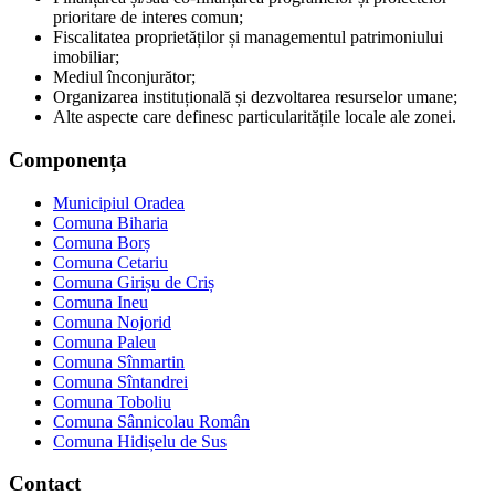
prioritare de interes comun;
Fiscalitatea proprietăților și managementul patrimoniului
imobiliar;
Mediul înconjurător;
Organizarea instituțională și dezvoltarea resurselor umane;
Alte aspecte care definesc particularitățile locale ale zonei.
Componența
Municipiul Oradea
Comuna Biharia
Comuna Borș
Comuna Cetariu
Comuna Girișu de Criș
Comuna Ineu
Comuna Nojorid
Comuna Paleu
Comuna Sînmartin
Comuna Sîntandrei
Comuna Toboliu
Comuna Sânnicolau Român
Comuna Hidișelu de Sus
Contact