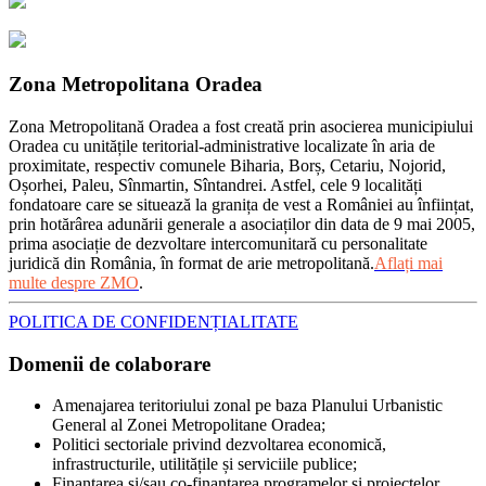
Zona Metropolitana Oradea
Zona Metropolitană Oradea a fost creată prin asocierea municipiului
Oradea cu unitățile teritorial-administrative localizate în aria de
proximitate, respectiv comunele Biharia, Borș, Cetariu, Nojorid,
Oșorhei, Paleu, Sînmartin, Sîntandrei. Astfel, cele 9 localități
fondatoare care se situează la granița de vest a României au înființat,
prin hotărârea adunării generale a asociaților din data de 9 mai 2005,
prima asociație de dezvoltare intercomunitară cu personalitate
juridică din România, în format de arie metropolitană.
Aflați mai
multe despre ZMO
.
POLITICA DE CONFIDENȚIALITATE
Domenii de colaborare
Amenajarea teritoriului zonal pe baza Planului Urbanistic
General al Zonei Metropolitane Oradea;
Politici sectoriale privind dezvoltarea economică,
infrastructurile, utilitățile și serviciile publice;
Finanțarea și/sau co-finanțarea programelor și proiectelor