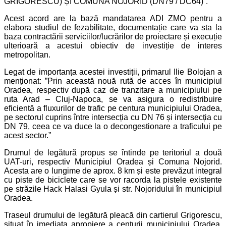
GRIGORESCU) ȘI COMUNA NOJORID (DN79 / DC64)”.
Acest acord are la bază mandatarea ADI ZMO pentru a
elabora studiul de fezabilitate, documentație care va sta la
baza contractării serviciilor/lucrărilor de proiectare și execuție
ulterioară a acestui obiectiv de investiție de interes
metropolitan.
Legat de importanța acestei investiții, primarul Ilie Bolojan a
menționat: ”Prin această nouă rută de acces în municipiul
Oradea, respectiv după caz de tranzitare a municipiului pe
ruta Arad – Cluj-Napoca, se va asigura o redistribuire
eficientă a fluxurilor de trafic pe centura municipiului Oradea,
pe sectorul cuprins între intersecția cu DN 76 și intersecția cu
DN 79, ceea ce va duce la o decongestionare a traficului pe
acest sector.”
Drumul de legătură propus se întinde pe teritoriul a două
UAT-uri, respectiv Municipiul Oradea și Comuna Nojorid.
Acesta are o lungime de aprox. 8 km și este prevăzut integral
cu piste de biciclete care se vor racorda la pistele existente
pe străzile Hack Halasi Gyula și str. Nojoridului în municipiul
Oradea.
Traseul drumului de legătură pleacă din cartierul Grigorescu,
situat în imediata apropiere a centurii municipiului Oradea.