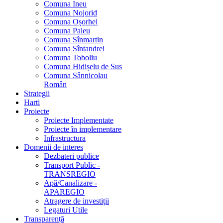
Comuna Ineu
Comuna Nojorid
Comuna Oșorhei
Comuna Paleu
Comuna Sînmartin
Comuna Sîntandrei
Comuna Toboliu
Comuna Hidișelu de Sus
Comuna Sânnicolau
Român
Strategii
Harti
Proiecte
Proiecte Implementate
Proiecte în implementare
Infrastructura
Domenii de interes
Dezbateri publice
Transport Public -
TRANSREGIO
Apă/Canalizare -
APAREGIO
Atragere de investiții
Legaturi Utile
Transparență